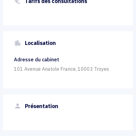
euro_symbol
Tarifs des consultations
location_city
Localisation
Adresse du cabinet
101 Avenue Anatole France, 10003 Troyes
person
Présentation