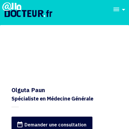
dehaze
Olguta Paun
Spécialiste en Médecine Générale
date_range
Demander une consultation