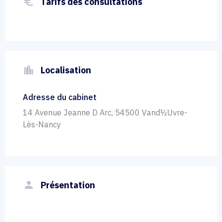
euro_symbol
Tarifs des consultations
location_city
Localisation
Adresse du cabinet
14 Avenue Jeanne D Arc, 54500 Vand½Uvre-
Lès-Nancy
person
Présentation