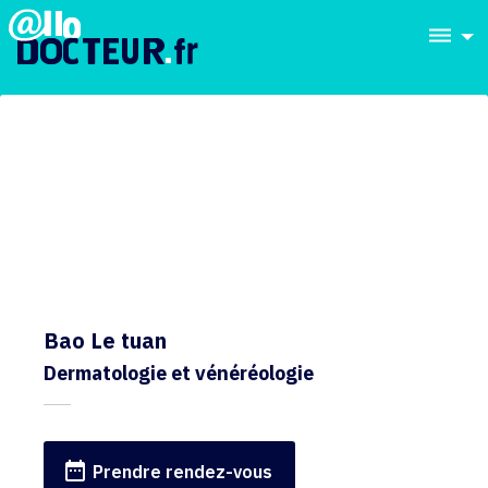
dehaze
Bao Le tuan
Dermatologie et vénéréologie
date_range
Prendre rendez-vous