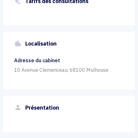
euro_symbol
Tarifs des consultations
location_city
Localisation
Adresse du cabinet
10 Avenue Clemenceau, 68100 Mulhouse
person
Présentation