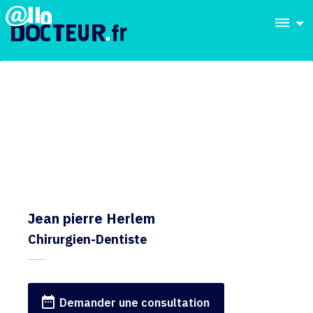
dehaze
Jean pierre Herlem
Chirurgien-Dentiste
date_range
Demander une consultation