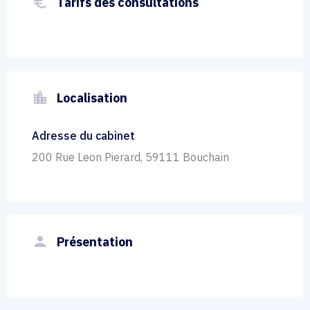
euro_symbol
Tarifs des consultations
location_city
Localisation
Adresse du cabinet
200 Rue Leon Pierard, 59111 Bouchain
person
Présentation