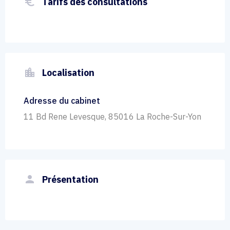
euro_symbol
Tarifs des consultations
location_city
Localisation
Adresse du cabinet
11 Bd Rene Levesque, 85016 La Roche-Sur-Yon
person
Présentation