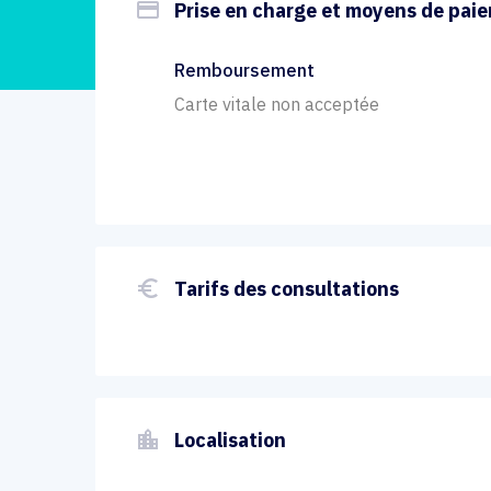
payment
Prise en charge et moyens de pai
Remboursement
Carte vitale non acceptée
euro_symbol
Tarifs des consultations
location_city
Localisation