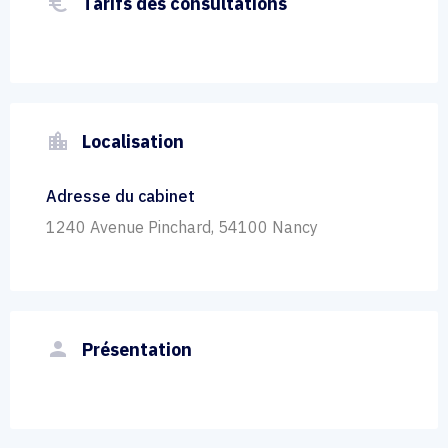
euro_symbol
Tarifs des consultations
location_city
Localisation
Adresse du cabinet
1240 Avenue Pinchard, 54100 Nancy
person
Présentation