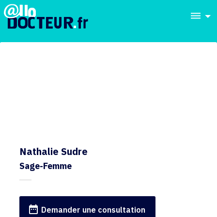
dehaze
Nathalie Sudre
Sage-Femme
date_range
Demander une consultation