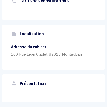
euro_symbol
Tarifs des consultations
location_city
Localisation
Adresse du cabinet
100 Rue Leon Cladel, 82013 Montauban
person
Présentation