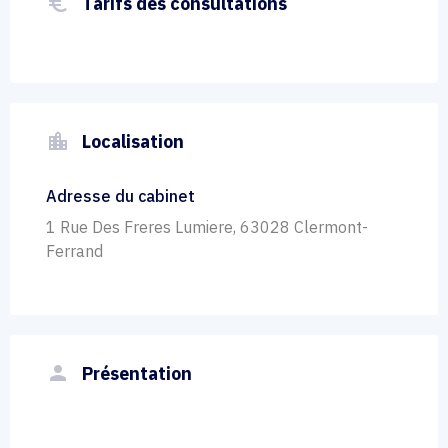
euro_symbol
Tarifs des consultations
location_city
Localisation
Adresse du cabinet
1 Rue Des Freres Lumiere, 63028 Clermont-
Ferrand
person
Présentation