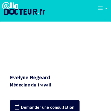
dehaze
Evelyne Regeard
Médecine du travail
date_range
Demander une consultation