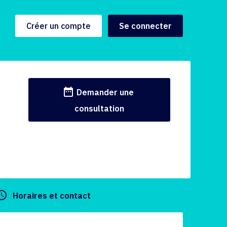
Créer un compte
Se connecter
date_range
Demander une
consultation
y_builder
Horaires et contact