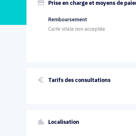
payment
Prise en charge et moyens de pai
Remboursement
Carte vitale non acceptée
euro_symbol
Tarifs des consultations
location_city
Localisation