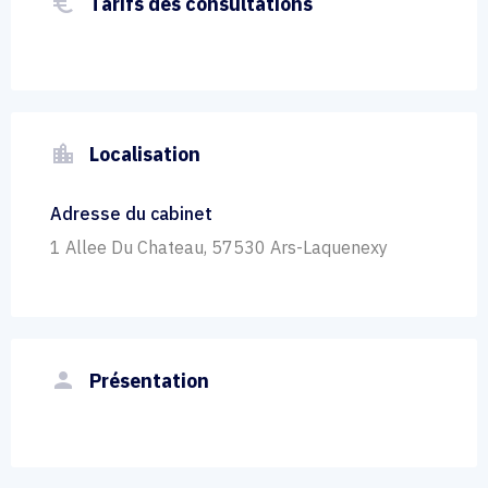
euro_symbol
Tarifs des consultations
location_city
Localisation
Adresse du cabinet
1 Allee Du Chateau, 57530 Ars-Laquenexy
person
Présentation