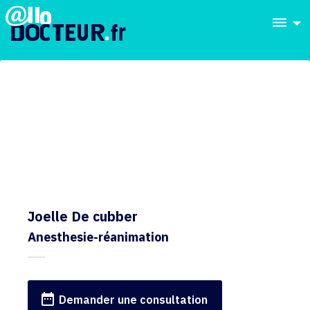
dehaze
Joelle De cubber
Anesthesie-réanimation
date_range
Demander une consultation