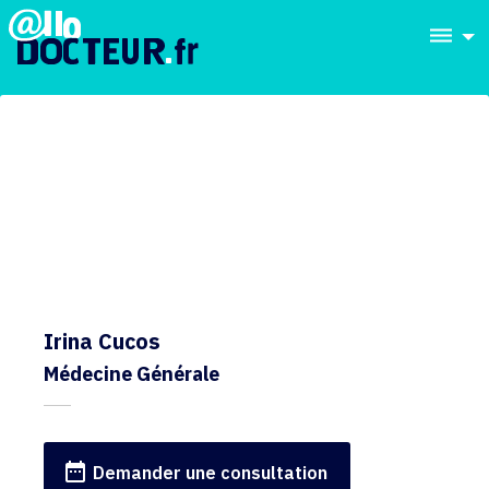
dehaze
Irina Cucos
Médecine Générale
date_range
Demander une consultation