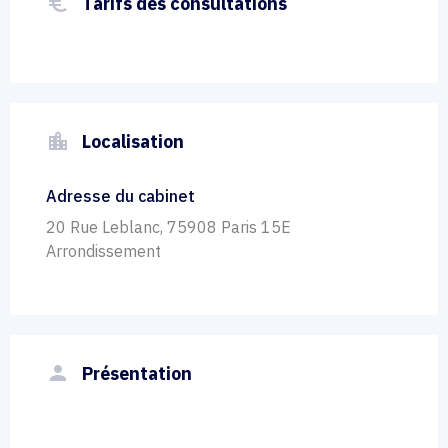
euro_symbol
Tarifs des consultations
location_city
Localisation
Adresse du cabinet
20 Rue Leblanc, 75908 Paris 15E
Arrondissement
person
Présentation