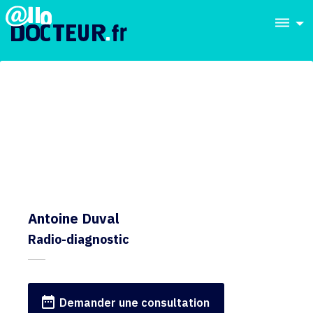
dehaze
Antoine Duval
Radio-diagnostic
date_range
Demander une consultation