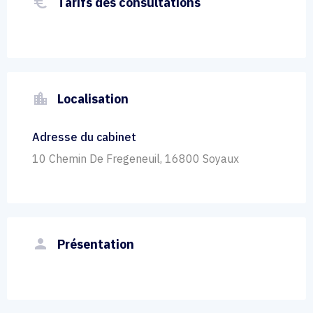
euro_symbol
Tarifs des consultations
location_city
Localisation
Adresse du cabinet
10 Chemin De Fregeneuil, 16800 Soyaux
person
Présentation