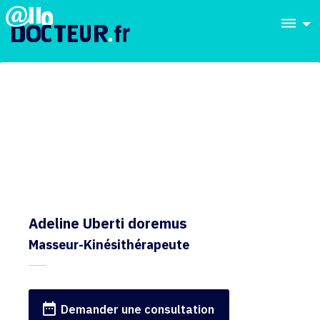
dehaze
Adeline Uberti doremus
Masseur-Kinésithérapeute
date_range
Demander une consultation