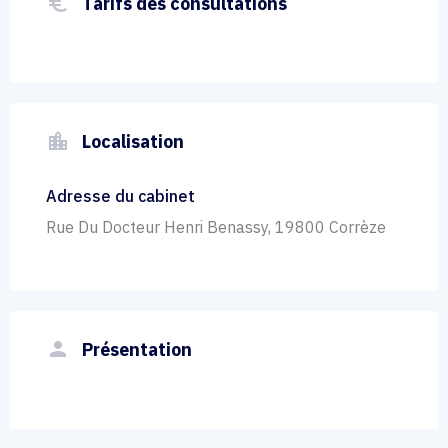
euro_symbol
Tarifs des consultations
location_city
Localisation
Adresse du cabinet
Rue Du Docteur Henri Benassy, 19800 Corrèze
person
Présentation