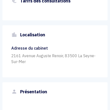
euro_symbol
Tarifs des consultations
location_city
Localisation
Adresse du cabinet
2161 Avenue Auguste Renoir, 83500 La Seyne-
Sur-Mer
person
Présentation