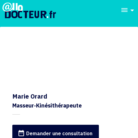
dehaze
Marie Orard
Masseur-Kinésithérapeute
date_range
Demander une consultation