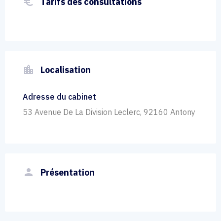
euro_symbol
Tarifs des consultations
location_city
Localisation
Adresse du cabinet
53 Avenue De La Division Leclerc, 92160 Antony
person
Présentation