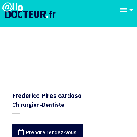
dehaze
Frederico Pires cardoso
Chirurgien-Dentiste
date_range
Prendre rendez-vous