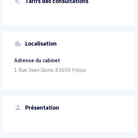
euro_symbol
Tarifs des consultations
location_city
Localisation
Adresse du cabinet
1 Rue Jean Giono, 83600 Fréjus
person
Présentation