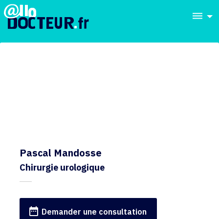
dehaze
Pascal Mandosse
Chirurgie urologique
date_range
Demander une consultation