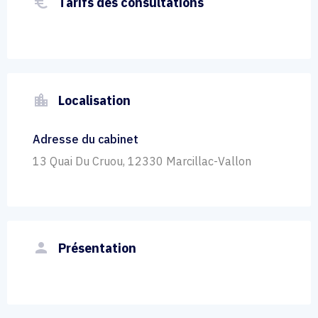
euro_symbol
Tarifs des consultations
location_city
Localisation
Adresse du cabinet
13 Quai Du Cruou, 12330 Marcillac-Vallon
person
Présentation