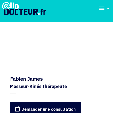
dehaze
Fabien James
Masseur-Kinésithérapeute
date_range
Demander une consultation