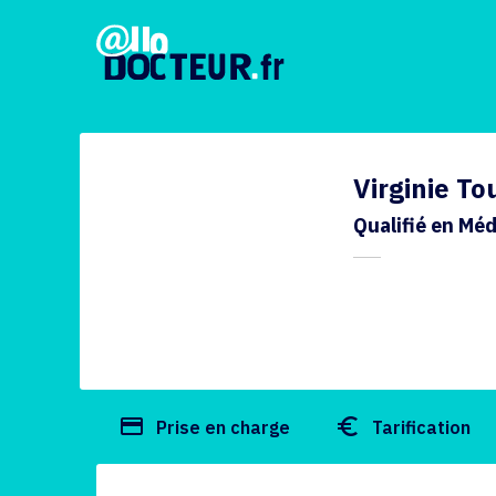
Virginie T
Qualifié en Mé
payment
euro_symbol
Prise en charge
Tarification