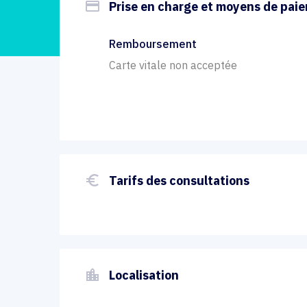
payment
Prise en charge et moyens de pai
Remboursement
Carte vitale non acceptée
euro_symbol
Tarifs des consultations
location_city
Localisation