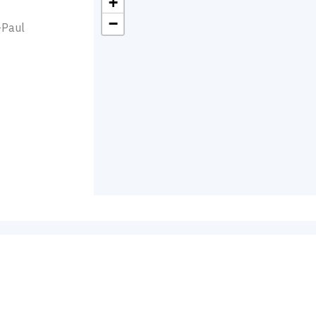
+
−
-Paul