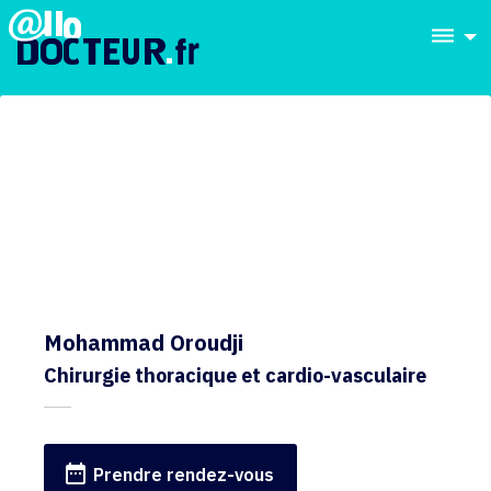
dehaze
Mohammad Oroudji
Chirurgie thoracique et cardio-vasculaire
date_range
Prendre rendez-vous