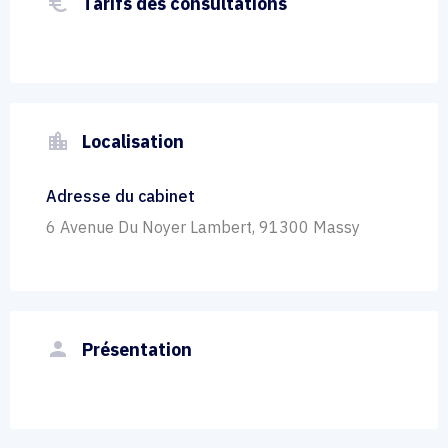
euro_symbol
Tarifs des consultations
location_city
Localisation
Adresse du cabinet
6 Avenue Du Noyer Lambert, 91300 Massy
person
Présentation