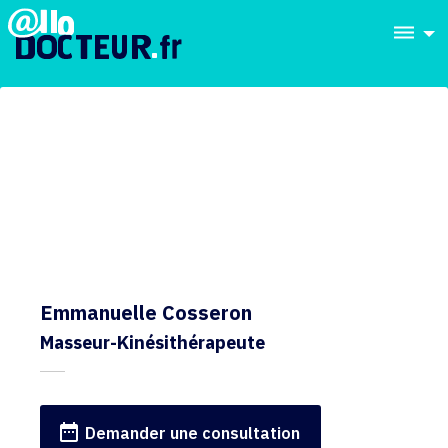
dehaze
Emmanuelle Cosseron
Masseur-Kinésithérapeute
date_range
Demander une consultation