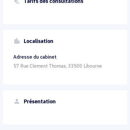
euro_symbol
Tarifs des consultations
location_city
Localisation
Adresse du cabinet
57 Rue Clement Thomas, 33500 Libourne
person
Présentation