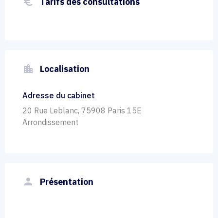
euro_symbol
Tarifs des consultations
location_city
Localisation
Adresse du cabinet
20 Rue Leblanc, 75908 Paris 15E
Arrondissement
person
Présentation