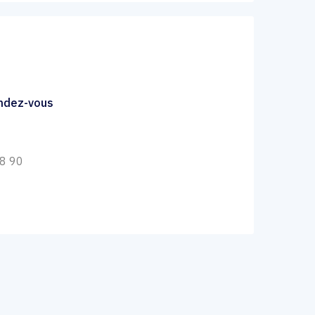
endez-vous
68 90