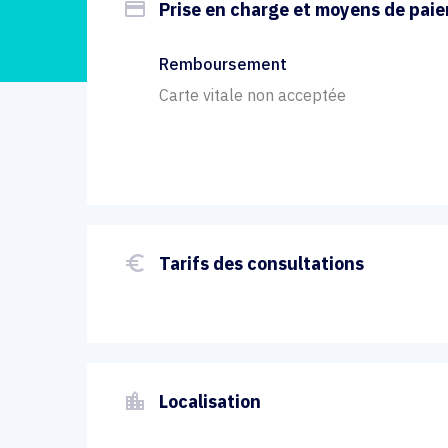
payment
Prise en charge et moyens de pai
Remboursement
Carte vitale non acceptée
euro_symbol
Tarifs des consultations
location_city
Localisation