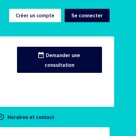
Créer un compte
Se connecter
date_range
Demander une
consultation
y_builder
Horaires et contact