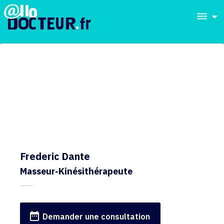
dehaze
Frederic Dante
Masseur-Kinésithérapeute
date_range
Demander une consultation