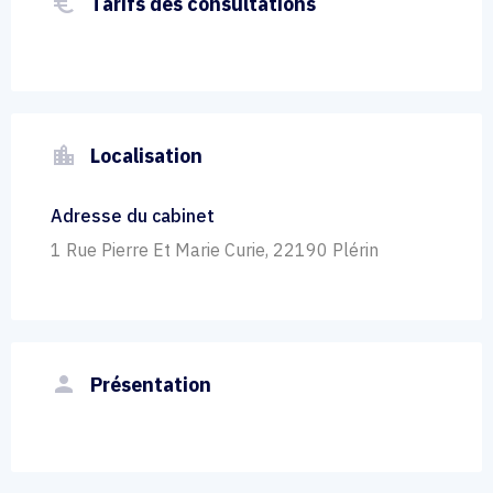
euro_symbol
Tarifs des consultations
location_city
Localisation
Adresse du cabinet
1 Rue Pierre Et Marie Curie, 22190 Plérin
person
Présentation