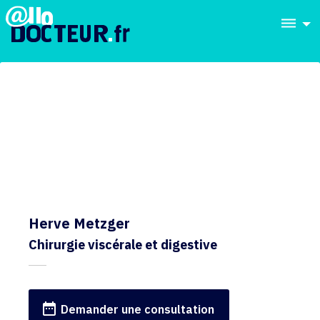
dehaze
Herve Metzger
Chirurgie viscérale et digestive
date_range
Demander une consultation