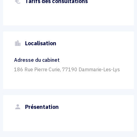
euro_symbol
Tarifs des consultations
location_city
Localisation
Adresse du cabinet
186 Rue Pierre Curie, 77190 Dammarie-Les-Lys
person
Présentation