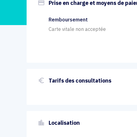
payment
Prise en charge et moyens de pai
Remboursement
Carte vitale non acceptée
euro_symbol
Tarifs des consultations
location_city
Localisation