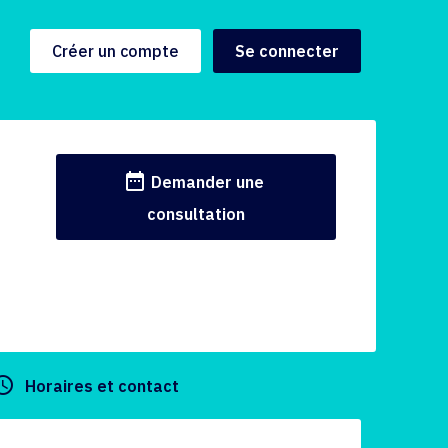
Créer un compte
Se connecter
date_range
Demander une
consultation
y_builder
Horaires et contact