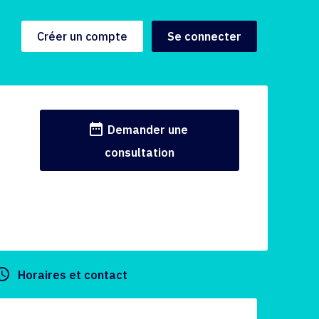
Créer un compte
Se connecter
date_range
Demander une
consultation
y_builder
Horaires et contact