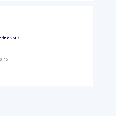
endez-vous
42 42