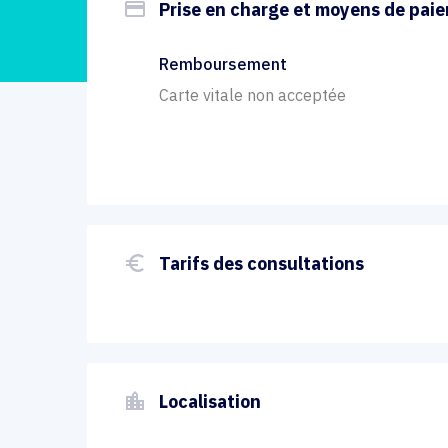
payment
Prise en charge et moyens de pai
Remboursement
Carte vitale non acceptée
euro_symbol
Tarifs des consultations
location_city
Localisation