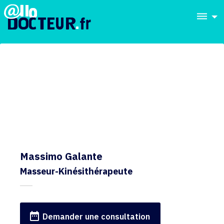
dehaze
Massimo Galante
Masseur-Kinésithérapeute
date_range
Demander une consultation