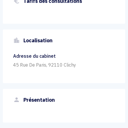
euro_symbol
Tarifs des consultations
location_city
Localisation
Adresse du cabinet
45 Rue De Paris, 92110 Clichy
person
Présentation