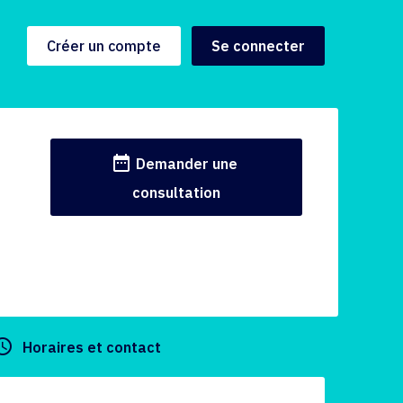
Créer un compte
Se connecter
date_range
Demander une
consultation
y_builder
Horaires et contact