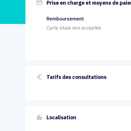
payment
Prise en charge et moyens de pai
Remboursement
Carte vitale non acceptée
euro_symbol
Tarifs des consultations
location_city
Localisation