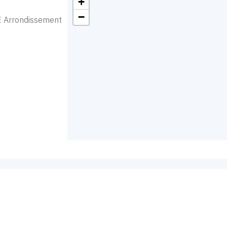
+
−
E Arrondissement