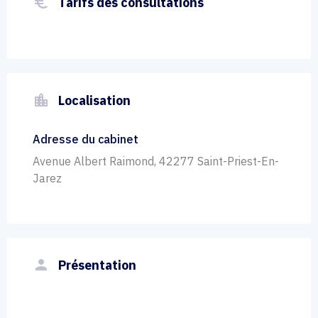
euro_symbol
Tarifs des consultations
location_city
Localisation
Adresse du cabinet
Avenue Albert Raimond, 42277 Saint-Priest-En-
Jarez
person
Présentation