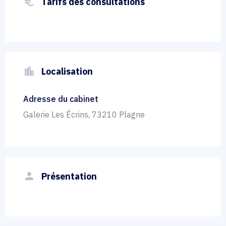
euro_symbol
Tarifs des consultations
location_city
Localisation
Adresse du cabinet
Galerie Les Écrins, 73210 Plagne
person
Présentation