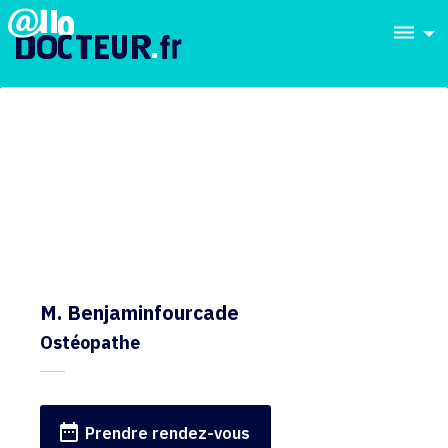
dehaze
M. Benjaminfourcade
Ostéopathe
date_range
Prendre rendez-vous