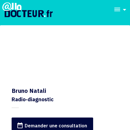
dehaze
Bruno Natali
Radio-diagnostic
date_range
Demander une consultation