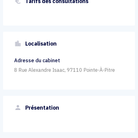
euro_symbol
Tarifs des consultations
location_city
Localisation
Adresse du cabinet
8 Rue Alexandre Isaac, 97110 Pointe-À-Pitre
person
Présentation