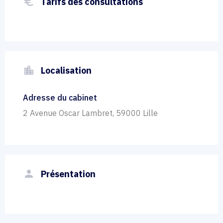
euro_symbol
Tarifs des consultations
location_city
Localisation
Adresse du cabinet
2 Avenue Oscar Lambret, 59000 Lille
person
Présentation