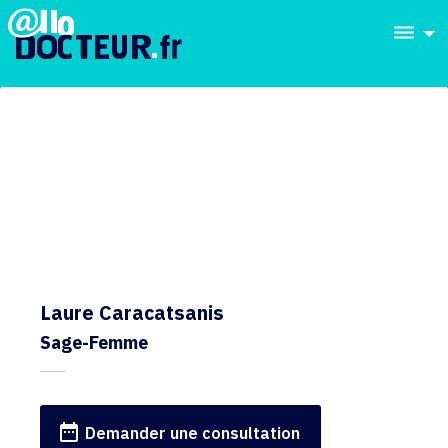
dehaze
Laure Caracatsanis
Sage-Femme
date_range
Demander une consultation