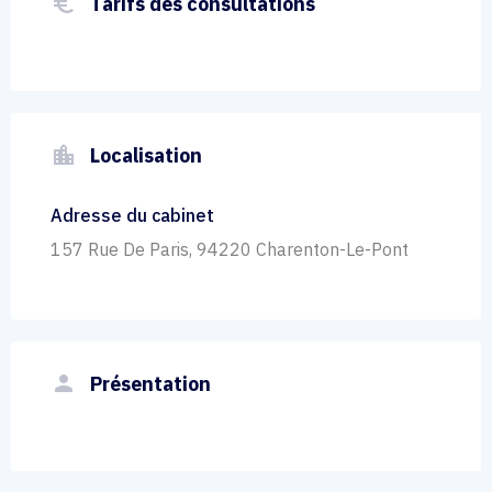
euro_symbol
Tarifs des consultations
location_city
Localisation
Adresse du cabinet
157 Rue De Paris, 94220 Charenton-Le-Pont
person
Présentation