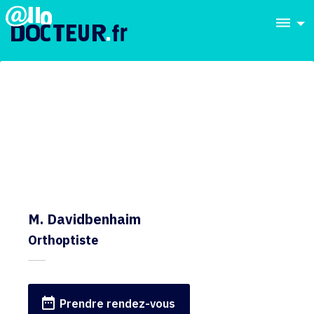
dehaze
M. Davidbenhaim
Orthoptiste
date_range
Prendre rendez-vous