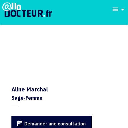
dehaze
Aline Marchal
Sage-Femme
date_range
Demander une consultation