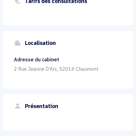
euro_symbol
Tarifs des consultations
location_city
Localisation
Adresse du cabinet
2 Rue Jeanne D'Arc, 52014 Chaumont
person
Présentation