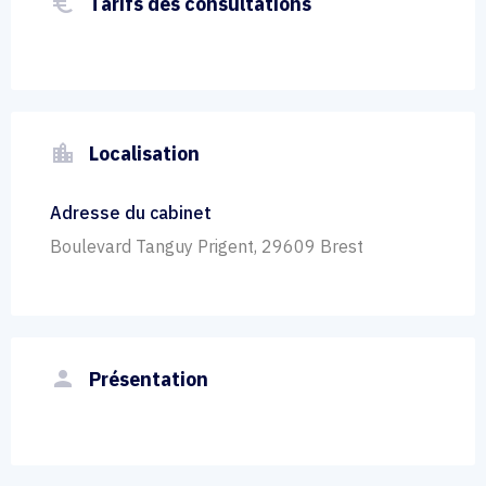
euro_symbol
Tarifs des consultations
location_city
Localisation
Adresse du cabinet
Boulevard Tanguy Prigent, 29609 Brest
person
Présentation