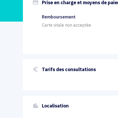
payment
Prise en charge et moyens de pai
Remboursement
Carte vitale non acceptée
euro_symbol
Tarifs des consultations
location_city
Localisation