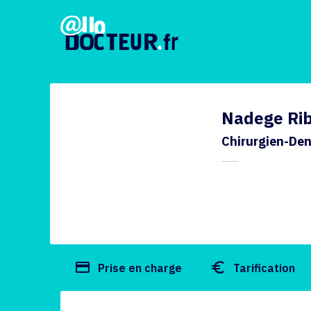
Nadege Ri
Chirurgien-Den
payment
euro_symbol
Prise en charge
Tarification