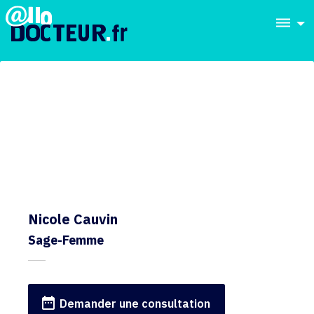
dehaze
Nicole Cauvin
Sage-Femme
date_range
Demander une consultation