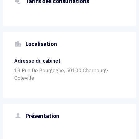
euro_symbol
Tarifs des consultations
location_city
Localisation
Adresse du cabinet
13 Rue De Bourgogne, 50100 Cherbourg-
Octeville
person
Présentation