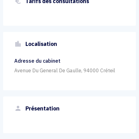
euro_symbol
Tarifs des consultations
location_city
Localisation
Adresse du cabinet
Avenue Du General De Gaulle, 94000 Créteil
person
Présentation