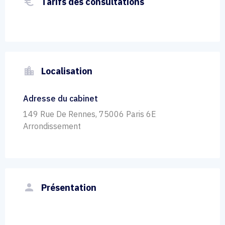
euro_symbol
Tarifs des consultations
location_city
Localisation
Adresse du cabinet
149 Rue De Rennes, 75006 Paris 6E
Arrondissement
person
Présentation