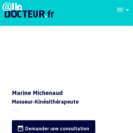
dehaze
Marine Michenaud
Masseur-Kinésithérapeute
date_range
Demander une consultation