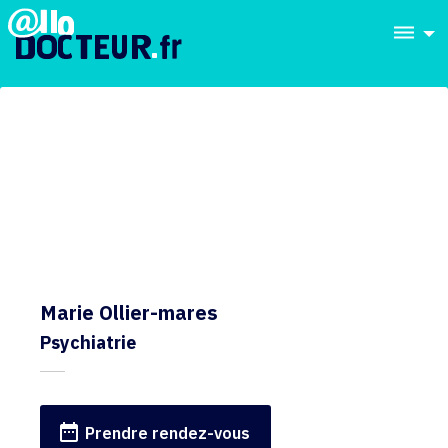
dehaze
Marie Ollier-mares
Psychiatrie
date_range
Prendre rendez-vous