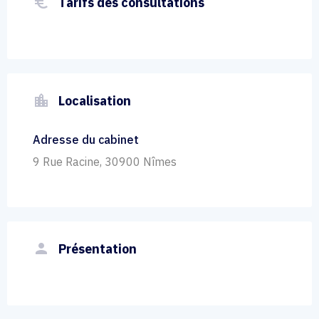
euro_symbol
Tarifs des consultations
location_city
Localisation
Adresse du cabinet
9 Rue Racine, 30900 Nîmes
person
Présentation