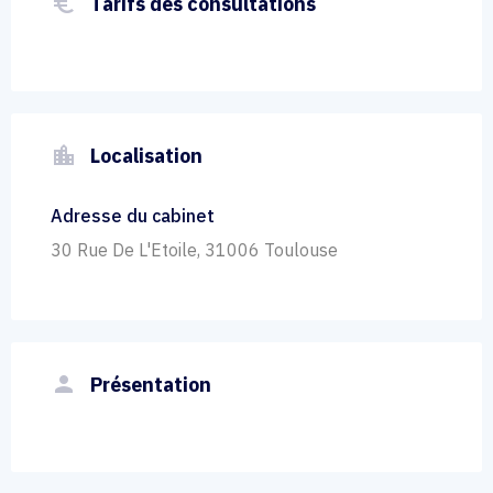
euro_symbol
Tarifs des consultations
location_city
Localisation
Adresse du cabinet
30 Rue De L'Etoile, 31006 Toulouse
person
Présentation