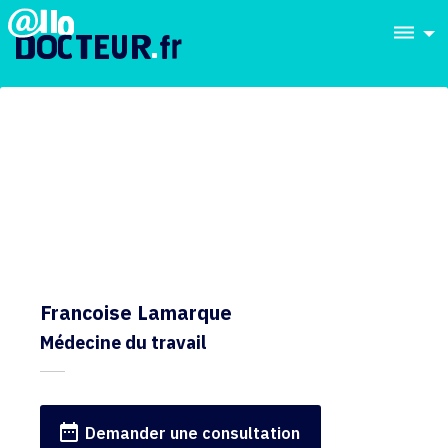
dehaze
Francoise Lamarque
Médecine du travail
date_range
Demander une consultation