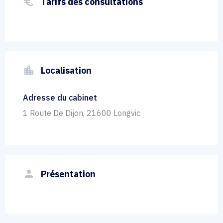
euro_symbol
Tarifs des consultations
location_city
Localisation
Adresse du cabinet
1 Route De Dijon, 21600 Longvic
person
Présentation