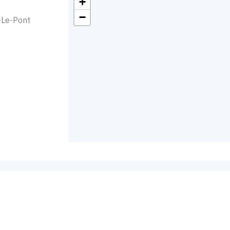
+
−
-Le-Pont