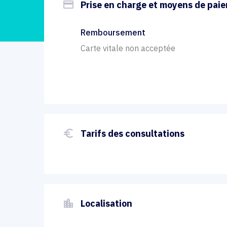
payment
Prise en charge et moyens de pai
Remboursement
Carte vitale non acceptée
euro_symbol
Tarifs des consultations
location_city
Localisation