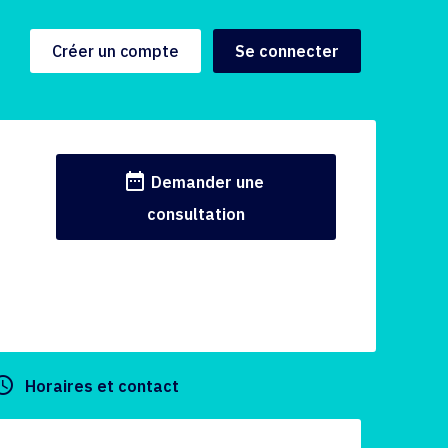
Créer un compte
Se connecter
date_range
Demander une
consultation
y_builder
Horaires et contact