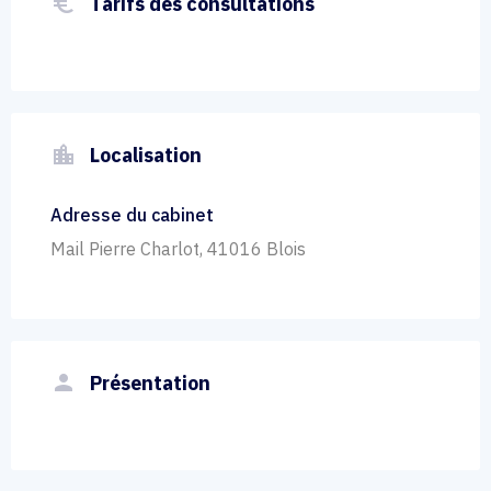
euro_symbol
Tarifs des consultations
location_city
Localisation
Adresse du cabinet
Mail Pierre Charlot, 41016 Blois
person
Présentation