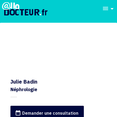
dehaze
Julie Badin
Néphrologie
date_range
Demander une consultation