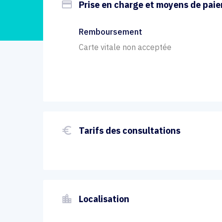
payment
Prise en charge et moyens de pai
Remboursement
Carte vitale non acceptée
euro_symbol
Tarifs des consultations
location_city
Localisation