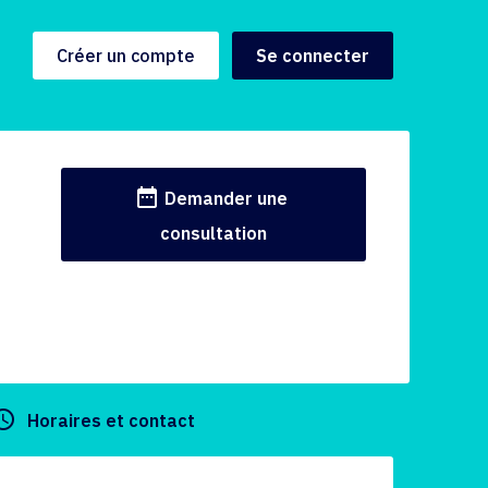
Créer un compte
Se connecter
date_range
Demander une
consultation
y_builder
Horaires et contact