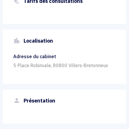
euro_symbol
Tarifs des consultations
location_city
Localisation
Adresse du cabinet
5 Place Robinvale, 80800 Villers-Bretonneux
person
Présentation