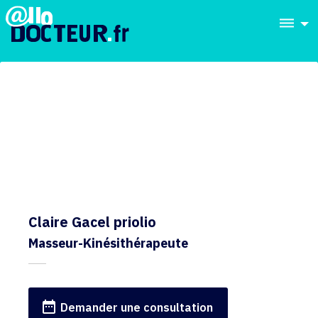
dehaze
Claire Gacel priolio
Masseur-Kinésithérapeute
date_range
Demander une consultation