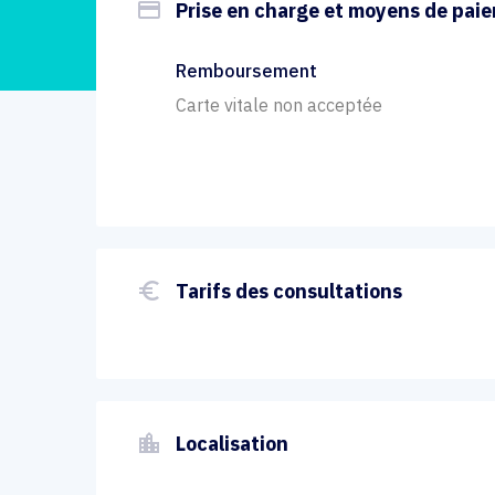
payment
Prise en charge et moyens de pai
Remboursement
Carte vitale non acceptée
euro_symbol
Tarifs des consultations
location_city
Localisation