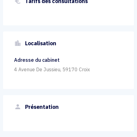
euro_symbol
Tarifs des consultations
location_city
Localisation
Adresse du cabinet
4 Avenue De Jussieu, 59170 Croix
person
Présentation