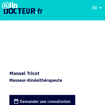
dehaze
Manuel Tricot
Masseur-Kinésithérapeute
date_range
Demander une consultation