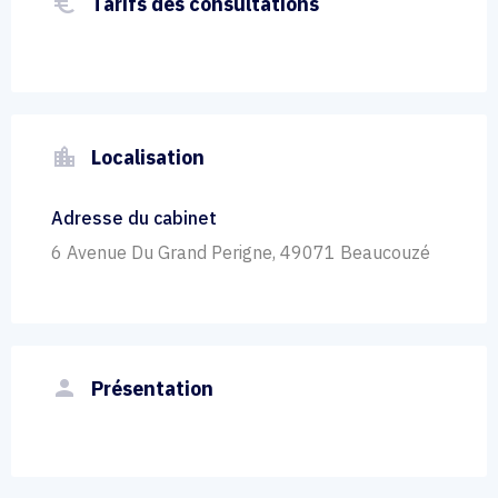
euro_symbol
Tarifs des consultations
location_city
Localisation
Adresse du cabinet
6 Avenue Du Grand Perigne, 49071 Beaucouzé
person
Présentation